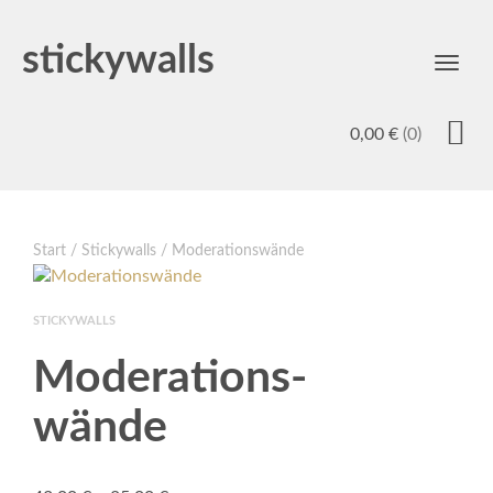
stickywalls
Toggl
navig
0,00
€
(0)
Start
/
Stickywalls
/ Moderations­wände
STICKYWALLS
Moderations­
wände